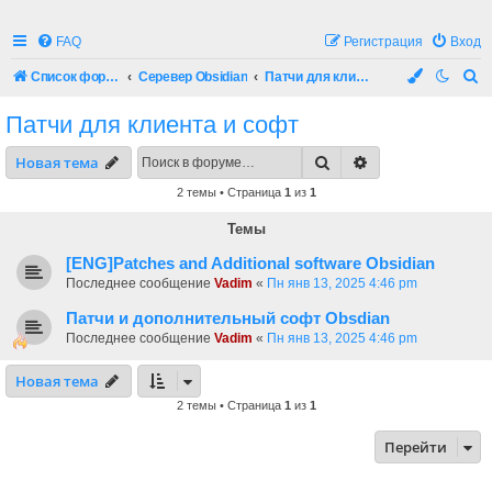
FAQ
Регистрация
Вход
П
Список форумов
Серевер Obsidian
Патчи для клиента и софт
о
Патчи для клиента и софт
и
Поиск
Расширенный по
Новая тема
с
к
2 темы • Страница
1
из
1
Темы
[ENG]Patches and Additional software Obsidian
Последнее сообщение
Vadim
«
Пн янв 13, 2025 4:46 pm
Патчи и дополнительный софт Obsdian
Последнее сообщение
Vadim
«
Пн янв 13, 2025 4:46 pm
Новая тема
2 темы • Страница
1
из
1
Перейти